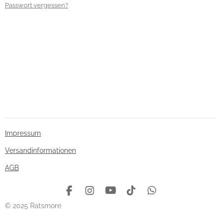
Passwort vergessen?
Impressum
Versandinformationen
AGB
F
I
Y
T
W
a
n
o
i
h
© 2025 Ratsmore
c
s
u
k
a