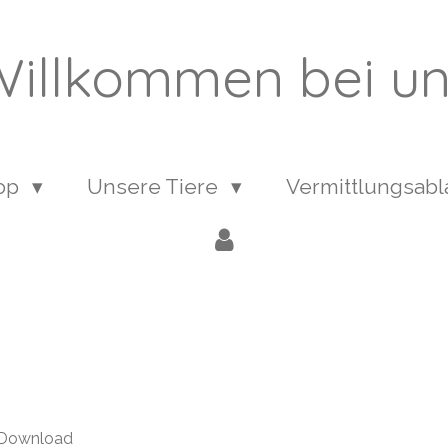
illkommen bei u
op
Unsere Tiere
Vermittlungsab
r Download